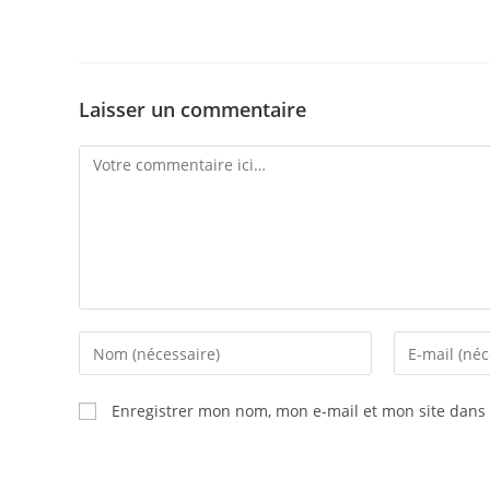
Laisser un commentaire
Comment
Enter
Enter
your
your
name
email
Enregistrer mon nom, mon e-mail et mon site dans
or
address
username
to
to
comment