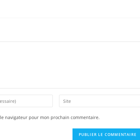
Saisir
l’URL
de
 le navigateur pour mon prochain commentaire.
votre
site
(facultatif)