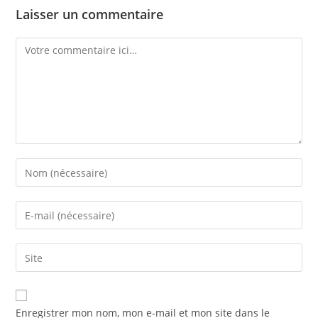
Laisser un commentaire
Comment
Enter
your
name
Enter
or
your
username
email
Saisir
to
address
l’URL
comment
to
de
comment
votre
Enregistrer mon nom, mon e-mail et mon site dans le