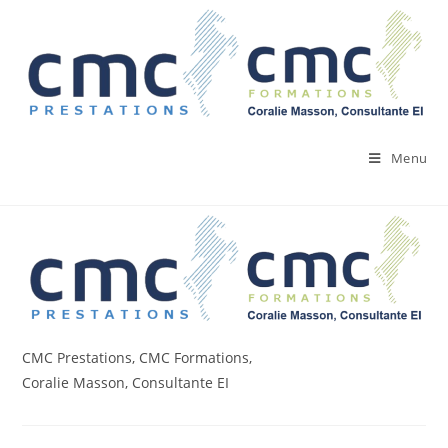
Skip
to
content
Menu
CMC Prestations, CMC Formations,
Coralie Masson, Consultante EI