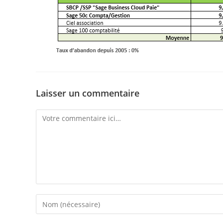
Laisser un commentaire
Comment
Enter
your