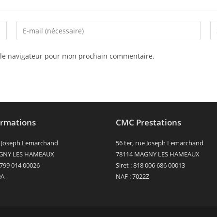
Enter
Sa
your
l’
email
d
 le navigateur pour mon prochain commentaire.
address
vo
to
si
comment
(f
rmations
CMC Prestations
ue Joseph Lemarchand
56 ter, rue Joseph Lemarchand
GNY LES HAMEAUX
78114 MAGNY LES HAMEAUX
0 799 014 00026
Siret : 818 006 686 00013
9A
NAF : 7022Z