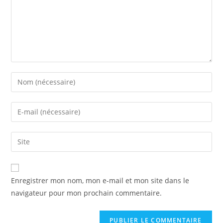
Enter
your
name
Enter
or
your
username
email
Saisir
to
address
l’URL
comment
to
de
comment
votre
Enregistrer mon nom, mon e-mail et mon site dans le
site
navigateur pour mon prochain commentaire.
(facultatif)