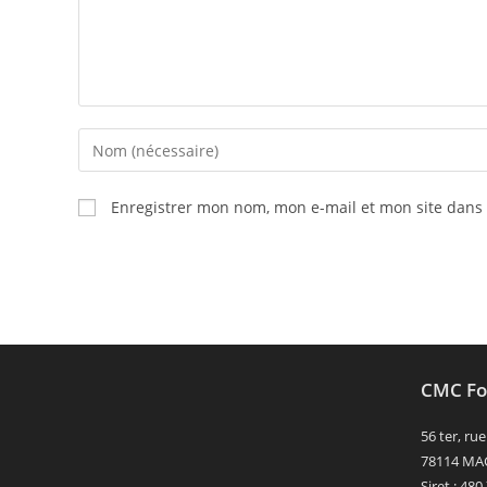
Enter
your
name
Enregistrer mon nom, mon e-mail et mon site dans
or
username
to
comment
CMC Fo
56 ter, r
78114 MA
Siret : 48