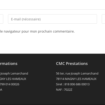
Enter
Sa
your
l’
email
d
 le navigateur pour mon prochain commentaire.
address
vo
to
si
comment
(f
rmations
CMC Prestations
ue Joseph Lemarchand
56 ter, rue Joseph Lemarchand
GNY LES HAMEAUX
78114 MAGNY LES HAMEAUX
0 799 014 00026
Siret : 818 006 686 00013
9A
NAF : 7022Z