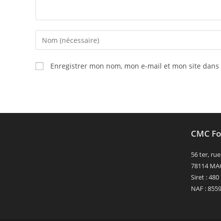
Enter
your
name
Enregistrer mon nom, mon e-mail et mon site dans
or
username
to
comment
CMC Fo
56 ter, r
78114 MA
Siret : 48
NAF : 855