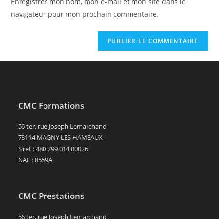
Enregistrer mon nom, mon e-mail et mon site dans le
site
navigateur pour mon prochain commentaire.
(facultatif)
CMC Formations
56 ter, rue Joseph Lemarchand
78114 MAGNY LES HAMEAUX
Siret : 480 799 014 00026
NAF : 8559A
CMC Prestations
56 ter, rue Joseph Lemarchand